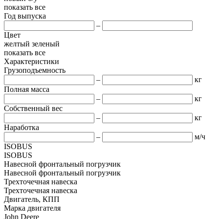
показать все
Год выпуска
–
Цвет
желтый
зеленый
показать все
Характеристики
Грузоподъемность
–
кг
Полная масса
–
кг
Собственный вес
–
кг
Наработка
–
м/ч
ISOBUS
ISOBUS
Навесной фронтальный погрузчик
Навесной фронтальный погрузчик
Трехточечная навеска
Трехточечная навеска
Двигатель, КПП
Марка двигателя
John Deere