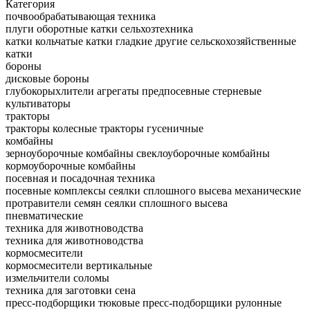
Категория
почвообрабатывающая техника
плуги оборотные
катки сельхозтехника
катки кольчатые
катки гладкие
другие сельскохозяйственные
катки
бороны
дисковые бороны
глубокорыхлители
агрегаты предпосевные
стерневые
культиваторы
тракторы
тракторы колесные
тракторы гусеничные
комбайны
зерноуборочные комбайны
свеклоуборочные комбайны
кормоуборочные комбайны
посевная и посадочная техника
посевные комплексы
сеялки сплошного высева механические
протравители семян
сеялки сплошного высева
пневматические
техника для животноводства
техника для животноводства
кормосмесители
кормосмесители вертикальные
измельчители соломы
техника для заготовки сена
пресс-подборщики тюковые
пресс-подборщики рулонные