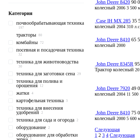
John Deere 8420
90 0
колесный
2006
3 500 
Категория
Case IH MX 285
35 
почвообрабатывающая техника
колесный
2004
310 л.с
тракторы
плуги оборотные
John Deere 8410
65 5
комбайны
катки сельхозтехника
тракторы колесные
колесный
2000
посевная и посадочная техника
бороны
тракторы гусеничные
зерноуборочные комбайны
катки кольчатые
глубокорыхлители
катки гладкие
дисковые бороны
техника для животноводства
свеклоуборочные комбайны
посевные комплексы
John Deere 8345R
95
агрегаты предпосевные
другие
сеялки сплошного высева
сельскохозяйственные
Трактор колесный
20
стерневые культиваторы
техника для заготовки сена
кормоуборочные комбайны
механические
техника для
катки
животноводства
техника для полива и
протравители семян
пресс-подборщики
орошения
тюковые
кормосмесители
John Deere 7920
49 0
сеялки сплошного высева
жатки
пневматические
пресс-подборщики
опрыскиватели прицепные
измельчители соломы
кормосмесители
колесный
2004
11 500
рулонные
вертикальные
картофельная техника
жатки зерновые
косилки
опрыскиватели самоходные
техника для внесения
жатки кукурузные
картофелеуборочные
удобрений
грабли ворошилки
комбайны
косилки-плющилки
John Deere 8410
75 0
колесный
2000
5 600 
техника для сада и огорода
картофелесажалки
разбрасыватели
роторные косилки
минеральных удобрений
оборудование
картофелекопалки
косилки для обочин
Следующая
разбрасыватели
оборудование для обработки
оборудование для
1
2
3
4
Следующая
удобрений навесные
зерна
сельхозтехники