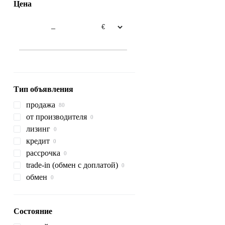
Цена
8335 R
8345 R
–
8400
8420
8520
8530
Тип объявления
продажа
от производителя
лизинг
кредит
рассрочка
trade-in (обмен с доплатой)
обмен
Состояние