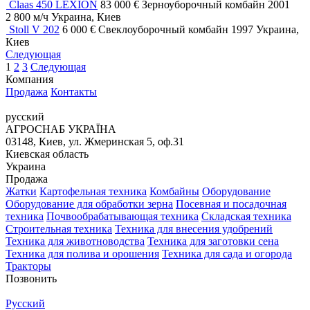
Claas 450 LEXION
83 000 €
Зерноуборочный комбайн
2001
2 800 м/ч
Украина, Киев
Stoll V 202
6 000 €
Свеклоуборочный комбайн
1997
Украина,
Киев
Следующая
1
2
3
Следующая
Компания
Продажа
Контакты
русский
АГРОСНАБ УКРАЇНА
03148, Киев, ул. Жмеринская 5, оф.31
Киевская область
Украина
Продажа
Жатки
Картофельная техника
Комбайны
Оборудование
Оборудование для обработки зерна
Посевная и посадочная
техника
Почвообрабатывающая техника
Складская техника
Строительная техника
Техника для внесения удобрений
Техника для животноводства
Техника для заготовки сена
Техника для полива и орошения
Техника для сада и огорода
Тракторы
Позвонить
Русский