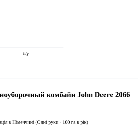
б/у
оуборочный комбайн John Deere 2066
я в Німеччині (Одні руки - 100 га в рік)