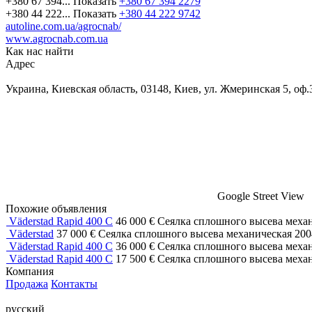
+380 67 394...
Показать
+380 67 394 2279
+380 44 222...
Показать
+380 44 222 9742
autoline.com.ua/agrocnab/
www.agrocnab.com.ua
Как нас найти
Адрес
Украина, Киевская область, 03148, Киев, ул. Жмеринская 5, оф.
Google Street View
Похожие объявления
Väderstad Rapid 400 C
46 000 €
Сеялка сплошного высева меха
Väderstad
37 000 €
Сеялка сплошного высева механическая
20
Väderstad Rapid 400 C
36 000 €
Сеялка сплошного высева меха
Väderstad Rapid 400 C
17 500 €
Сеялка сплошного высева меха
Компания
Продажа
Контакты
русский