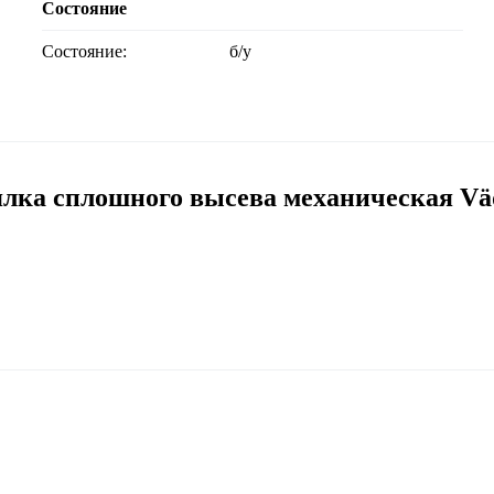
Состояние
Состояние:
б/у
ка сплошного высева механическая Väd