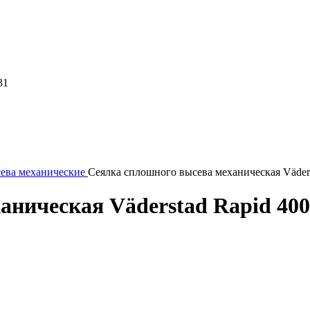
31
ева механические
Сеялка сплошного высева механическая Väder
аническая Väderstad Rapid 40