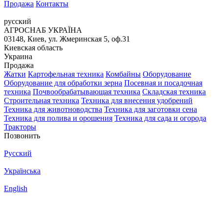
Продажа
Контакты
русский
АГРОСНАБ УКРАЇНА
03148, Киев, ул. Жмеринская 5, оф.31
Киевская область
Украина
Продажа
Жатки
Картофельная техника
Комбайны
Оборудование
Оборудование для обработки зерна
Посевная и посадочная
техника
Почвообрабатывающая техника
Складская техника
Строительная техника
Техника для внесения удобрений
Техника для животноводства
Техника для заготовки сена
Техника для полива и орошения
Техника для сада и огорода
Тракторы
Позвонить
Русский
Українська
English