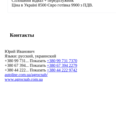
Сплошний відвал + передплужник
Ціна в Україні 8500 Євро готівка 9900 з ПДВ.
Контакты
Юрий Иванович
Языки:
русский, украинский
+380 99 731...
Показать
+380 99 731 7370
+380 67 394...
Показать
+380 67 394 2279
+380 44 222...
Показать
+380 44 222 9742
autoline.com.ua/agrocnab/
www.agrocnab.com.ua