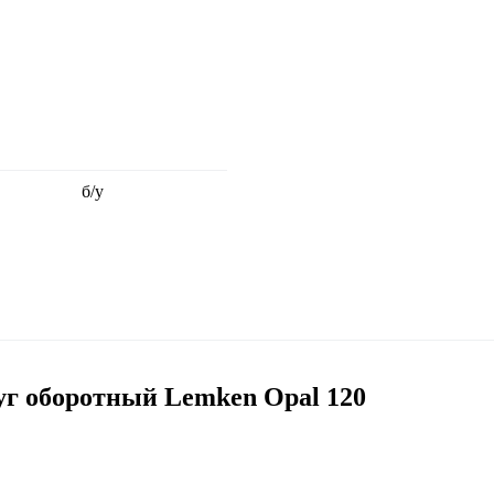
б/у
г оборотный Lemken Opal 120