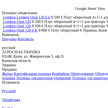
Google Street View
Похожие объявления
Lemken Lemken Opal 120 6 k
8 500 €
Плуг оборотный
4+1+1
дл
Lemken Opal 120
8 500 €
Плуг оборотный
4+1+1
для трактора
У
Lemken Opal 120
8 500 €
Плуг оборотный
4+1+1
для трактора
У
Lemken Opal 120 6 K
8 800 €
Плуг оборотный
6
Украина, Киев
Компания
Продажа
Контакты
русский
АГРОСНАБ УКРАЇНА
03148, Киев, ул. Жмеринская 5, оф.31
Киевская область
Украина
Продажа
Жатки
Картофельная техника
Комбайны
Оборудование
Оборудо
техника
Техника для внесения удобрений
Техника для животно
Позвонить
Русский
Українська