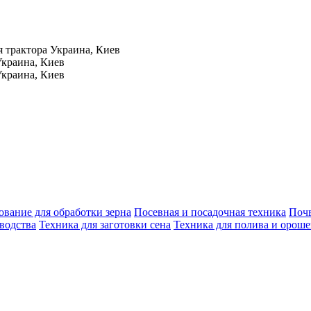
я трактора
Украина, Киев
краина, Киев
краина, Киев
вание для обработки зерна
Посевная и посадочная техника
Поч
водства
Техника для заготовки сена
Техника для полива и орош