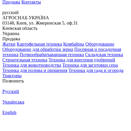
Продажа
Контакты
русский
АГРОСНАБ УКРАЇНА
03148, Киев, ул. Жмеринская 5, оф.31
Киевская область
Украина
Продажа
Жатки
Картофельная техника
Комбайны
Оборудование
Оборудование для обработки зерна
Посевная и посадочная
техника
Почвообрабатывающая техника
Складская техника
Строительная техника
Техника для внесения удобрений
Техника для животноводства
Техника для заготовки сена
Техника для полива и орошения
Техника для сада и огорода
Тракторы
Позвонить
Русский
Українська
English