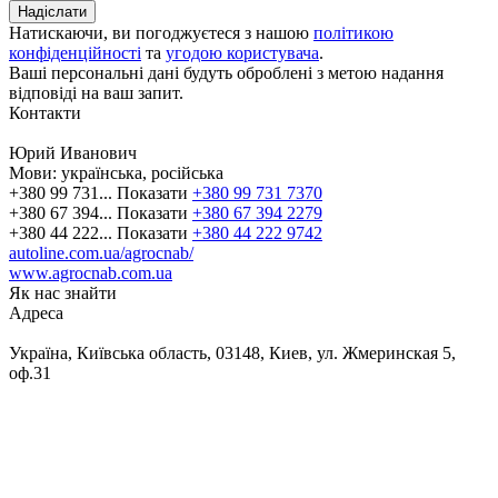
Натискаючи, ви погоджуєтеся з нашою
політикою
конфіденційності
та
угодою користувача
.
Ваші персональні дані будуть оброблені з метою надання
відповіді на ваш запит.
Контакти
Юрий Иванович
Мови:
українська, російська
+380 99 731...
Показати
+380 99 731 7370
+380 67 394...
Показати
+380 67 394 2279
+380 44 222...
Показати
+380 44 222 9742
autoline.com.ua/agrocnab/
www.agrocnab.com.ua
Як нас знайти
Адреса
Україна, Київська область, 03148, Киев, ул. Жмеринская 5,
оф.31