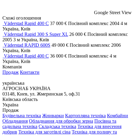
Google Street View
Схожі оголошення
Väderstad Rapid 400 C
37 000 €
Посівний комплекс
2004
4 м
Україна, Київ
Väderstad Rapid 300 S Super XL
26 000 €
Посівний комплекс
2005
3 м
Україна, Київ
Väderstad RAPID 600S
49 000 €
Посівний комплекс
2006
Україна, Київ
Väderstad Rapid 400 C
36 000 €
Посівний комплекс
4 м
Україна, Київ
Компанія
Продаж
Контакти
українська
АГРОСНАБ УКРАЇНА
03148, Киев, ул. Жмеринская 5, оф.31
Київська область
Україна
Продаж
Будівельна техніка
Жниварки
Картопляна техніка
Комбайни
Обладнання
Обладнання для обробки зерна
Посівна та
садильна техніка
Складська техніка
Техніка для внесення
добрив
Техніка для заготівлі сіна
Техніка для поливу та