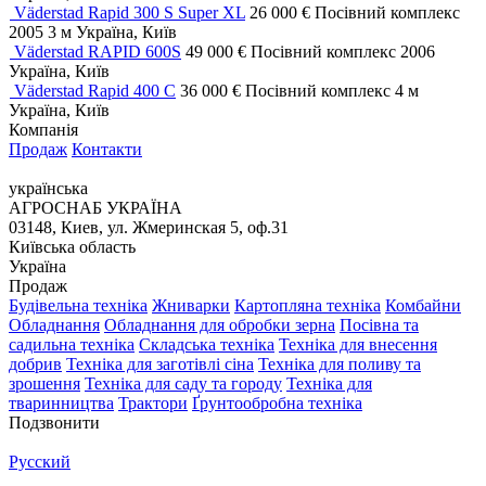
Väderstad Rapid 300 S Super XL
26 000 €
Посівний комплекс
2005
3 м
Україна, Київ
Väderstad RAPID 600S
49 000 €
Посівний комплекс
2006
Україна, Київ
Väderstad Rapid 400 C
36 000 €
Посівний комплекс
4 м
Україна, Київ
Компанія
Продаж
Контакти
українська
АГРОСНАБ УКРАЇНА
03148, Киев, ул. Жмеринская 5, оф.31
Київська область
Україна
Продаж
Будівельна техніка
Жниварки
Картопляна техніка
Комбайни
Обладнання
Обладнання для обробки зерна
Посівна та
садильна техніка
Складська техніка
Техніка для внесення
добрив
Техніка для заготівлі сіна
Техніка для поливу та
зрошення
Техніка для саду та городу
Техніка для
тваринництва
Трактори
Ґрунтообробна техніка
Подзвонити
Русский