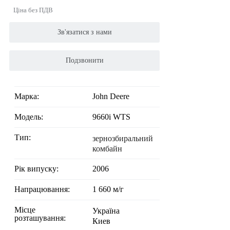
Ціна без ПДВ
Зв'язатися з нами
Подзвонити
Марка:
John Deere
Модель:
9660i WTS
Тип:
зернозбиральний
комбайн
Рік випуску:
2006
Напрацювання:
1 660 м/г
Місце
Україна
розташування:
Киев