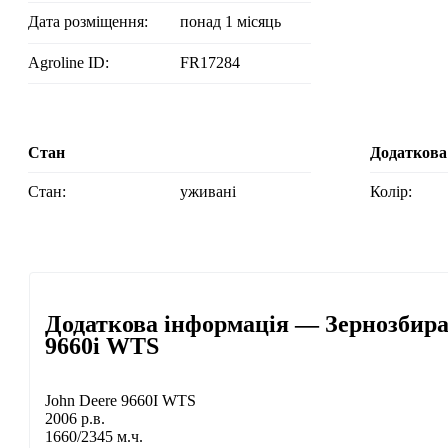
Дата розміщення:
понад 1 місяць
Agroline ID:
FR17284
Стан
Додаткова
Стан:
уживані
Колір:
Додаткова інформація — Зернозбира
9660i WTS
John Deere 9660I WTS
2006 р.в.
1660/2345 м.ч.