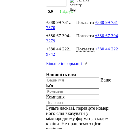
Україна
1 відгук
5.0
+380 99 731...
Показати
+380 99 731
7370
+380 67 394...
Показати
+380 67 394
2279
+380 44 222...
Показати
+380 44 222
9742
Більше інформації
Напишіть нам
Ваше
ім'я
Компанія
Будьте ласкаві, перевірте номер:
його слід вказувати у
міжнародному форматі, з кодом
країни.
Не працюємо з цією
країною