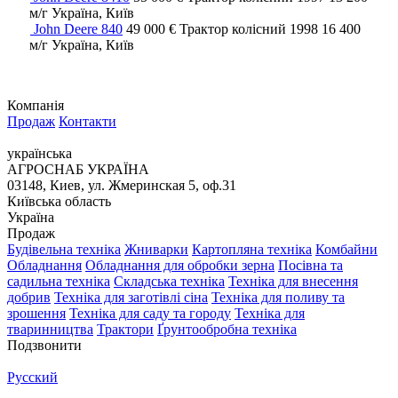
м/г
Україна, Київ
John Deere 840
49 000 €
Трактор колісний
1998
16 400
м/г
Україна, Київ
Компанія
Продаж
Контакти
українська
АГРОСНАБ УКРАЇНА
03148, Киев, ул. Жмеринская 5, оф.31
Київська область
Україна
Продаж
Будівельна техніка
Жниварки
Картопляна техніка
Комбайни
Обладнання
Обладнання для обробки зерна
Посівна та
садильна техніка
Складська техніка
Техніка для внесення
добрив
Техніка для заготівлі сіна
Техніка для поливу та
зрошення
Техніка для саду та городу
Техніка для
тваринництва
Трактори
Ґрунтообробна техніка
Подзвонити
Русский