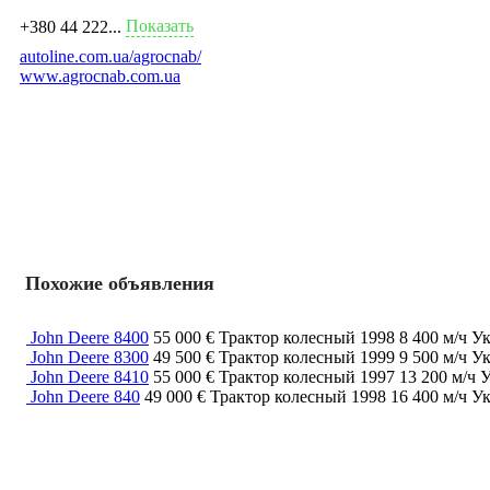
Показать
+380 44 222...
autoline.com.ua/agrocnab/
www.agrocnab.com.ua
Похожие объявления
John Deere 8400
55 000 €
Трактор колесный
1998
8 400 м/ч
Ук
John Deere 8300
49 500 €
Трактор колесный
1999
9 500 м/ч
Ук
John Deere 8410
55 000 €
Трактор колесный
1997
13 200 м/ч
У
John Deere 840
49 000 €
Трактор колесный
1998
16 400 м/ч
Ук