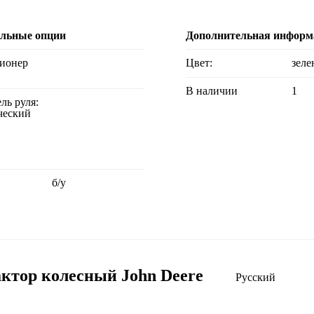
льные опции
Дополнительная информ
ционер
Цвет:
зел
В наличии
1
ель руля:
ческий
б/у
ктор колесный John Deere
Русский