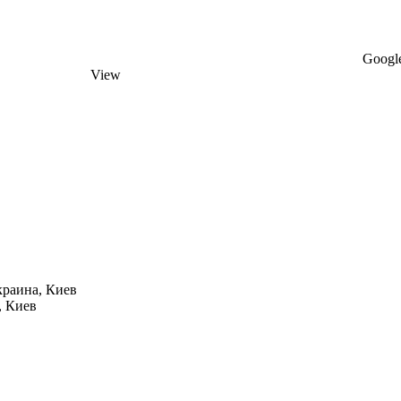
Google
View
краина, Киев
, Киев