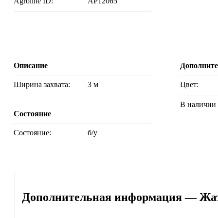
Agroline ID:
AP12065
Описание
Дополнит
Ширина захвата:
3 м
Цвет:
В наличии
Состояние
Состояние:
б/у
Дополнительная информация — Жатк