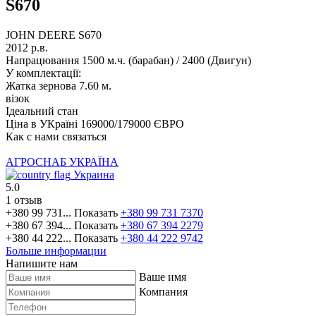
S670
JOHN DEERE S670
2012 р.в.
Напрацювання 1500 м.ч. (барабан) / 2400 (Двигун)
У комплектації:
Жатка зернова 7.60 м.
візок
Ідеальний стан
Ціна в УКраїні 169000/179000 ЄВРО
Как с нами связаться
АГРОСНАБ УКРАЇНА
Украина
5.0
1 отзыв
+380 99 731...
Показать
+380 99 731 7370
+380 67 394...
Показать
+380 67 394 2279
+380 44 222...
Показать
+380 44 222 9742
Больше информации
Напишите нам
Ваше имя
Компания