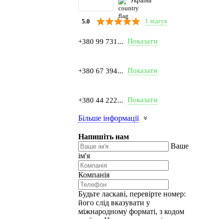
Україна
1 відгук
5.0
Показати
+380 99 731...
Показати
+380 67 394...
Показати
+380 44 222...
Більше інформації
Напишіть нам
Ваше
ім'я
Компанія
Будьте ласкаві, перевірте номер:
його слід вказувати у
міжнародному форматі, з кодом