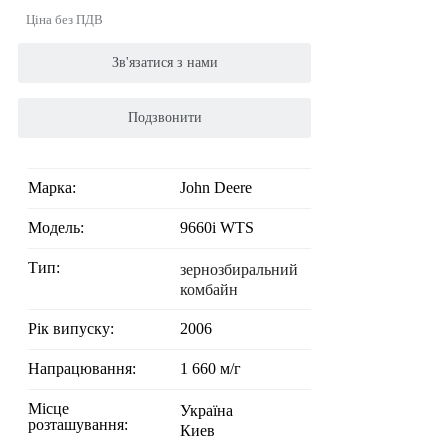
Ціна без ПДВ
Зв'язатися з нами
Подзвонити
Марка:
John Deere
Модель:
9660i WTS
Тип:
зернозбиральний
комбайн
Рік випуску:
2006
Напрацювання:
1 660 м/г
Місце
Україна
розташування:
Киев