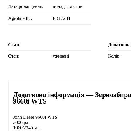
Дата розміщення:
понад 1 місяць
Agroline ID:
FR17284
Стан
Додаткова
Стан:
уживані
Колір:
Додаткова інформація — Зернозбира
9660i WTS
John Deere 9660I WTS
2006 р.в.
1660/2345 м.ч.