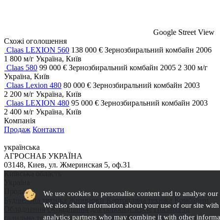
Google Street View
Схожі оголошення
Claas LEXION 560
138 000 €
Зернозбиральний комбайн
2006
1 800 м/г
Україна, Київ
Claas 580
99 000 €
Зернозбиральний комбайн
2005
2 300 м/г
Україна, Київ
Claas Lexion 480
80 000 €
Зернозбиральний комбайн
2003
2 200 м/г
Україна, Київ
Claas LEXION 480
95 000 €
Зернозбиральний комбайн
2003
2 400 м/г
Україна, Київ
Компанія
Продаж
Контакти
українська
АГРОСНАБ УКРАЇНА
03148, Киев, ул. Жмеринская 5, оф.31
Київська область
Україна
Продаж
We use cookies to personalise content and to analyse our t
Будівельна техніка
Жниварки
Картопляна техніка
Комбайни
We also share information about your use of our site with
Обладнання
Обладнання для обробки зерна
Посівна та
analytics partners who may combine it with other informa
садильна техніка
Складська техніка
Техніка для внесення