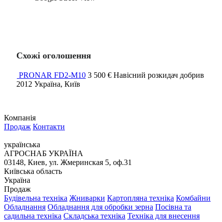
Схожі оголошення
PRONAR FD2-M10
3 500 €
Навісний розкидач добрив
2012
Україна, Київ
Компанія
Продаж
Контакти
українська
АГРОСНАБ УКРАЇНА
03148, Киев, ул. Жмеринская 5, оф.31
Київська область
Україна
Продаж
Будівельна техніка
Жниварки
Картопляна техніка
Комбайни
Обладнання
Обладнання для обробки зерна
Посівна та
садильна техніка
Складська техніка
Техніка для внесення