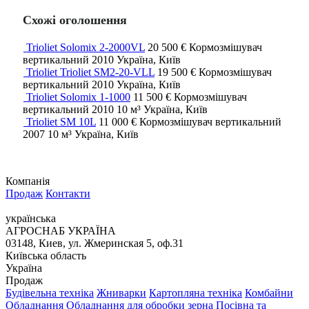
Схожі оголошення
Trioliet Solomix 2-2000VL
20 500 €
Кормозмішувач
вертикальний
2010
Україна, Київ
Trioliet Trioliet SM2-20-VLL
19 500 €
Кормозмішувач
вертикальний
2010
Україна, Київ
Trioliet Solomix 1-1000
11 500 €
Кормозмішувач
вертикальний
2010
10 м³
Україна, Київ
Trioliet SM 10L
11 000 €
Кормозмішувач вертикальний
2007
10 м³
Україна, Київ
Компанія
Продаж
Контакти
українська
АГРОСНАБ УКРАЇНА
03148, Киев, ул. Жмеринская 5, оф.31
Київська область
Україна
Продаж
Будівельна техніка
Жниварки
Картопляна техніка
Комбайни
Обладнання
Обладнання для обробки зерна
Посівна та