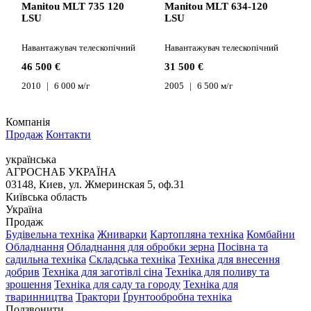
Manitou MLT 735 120
Manitou MLT 634-120
LSU
LSU
Навантажувач телескопічний
Навантажувач телескопічний
46 500 €
31 500 €
2010
6 000 м/г
2005
6 500 м/г
Компанія
Продаж
Контакти
українська
АГРОСНАБ УКРАЇНА
03148, Киев, ул. Жмеринская 5, оф.31
Київська область
Україна
Продаж
Будівельна техніка
Жниварки
Картопляна техніка
Комбайни
Обладнання
Обладнання для обробки зерна
Посівна та
садильна техніка
Складська техніка
Техніка для внесення
добрив
Техніка для заготівлі сіна
Техніка для поливу та
зрошення
Техніка для саду та городу
Техніка для
тваринництва
Трактори
Ґрунтообробна техніка
Подзвонити