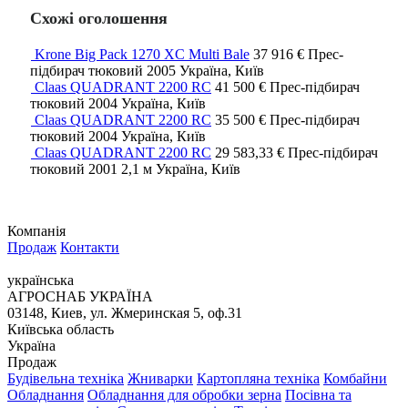
Схожі оголошення
Krone Big Pack 1270 XC Multi Bale
37 916 €
Прес-
підбирач тюковий
2005
Україна, Київ
Claas QUADRANT 2200 RC
41 500 €
Прес-підбирач
тюковий
2004
Україна, Київ
Claas QUADRANT 2200 RC
35 500 €
Прес-підбирач
тюковий
2004
Україна, Київ
Claas QUADRANT 2200 RC
29 583,33 €
Прес-підбирач
тюковий
2001
2,1 м
Україна, Київ
Компанія
Продаж
Контакти
українська
АГРОСНАБ УКРАЇНА
03148, Киев, ул. Жмеринская 5, оф.31
Київська область
Україна
Продаж
Будівельна техніка
Жниварки
Картопляна техніка
Комбайни
Обладнання
Обладнання для обробки зерна
Посівна та