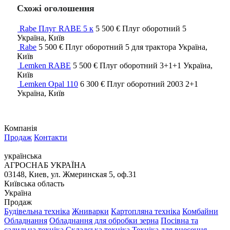
Схожі оголошення
Rabe Плуг RABE 5 к
5 500 €
Плуг оборотний
5
Україна, Київ
Rabe
5 500 €
Плуг оборотний
5
для трактора
Україна,
Київ
Lemken RABE
5 500 €
Плуг оборотний
3+1+1
Україна,
Київ
Lemken Opal 110
6 300 €
Плуг оборотний
2003
2+1
Україна, Київ
Компанія
Продаж
Контакти
українська
АГРОСНАБ УКРАЇНА
03148, Киев, ул. Жмеринская 5, оф.31
Київська область
Україна
Продаж
Будівельна техніка
Жниварки
Картопляна техніка
Комбайни
Обладнання
Обладнання для обробки зерна
Посівна та
садильна техніка
Складська техніка
Техніка для внесення