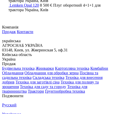
трактора
Україна, Київ
Lemken Opal 120
8 500 €
Плуг оборотний
4+1+1
для
трактора
Україна, Київ
Компанія
Продаж
Контакти
українська
АГРОСНАБ УКРАЇНА
03148, Киев, ул. Жмеринская 5, оф.31
Київська область
Україна
Продаж
Будівельна техніка
Жниварки
Картопляна техніка
Комбайни
Обладнання
Обладнання для обробки зерна
Посівна та
садильна техніка
Складська техніка
Техніка для внесення
добрив
Техніка для заготівлі сіна
Техніка для поливу та
зрошення
Техніка для саду та городу
Техніка для
тваринництва
Трактори
Ґрунтообробна техніка
Подзвонити
Русский