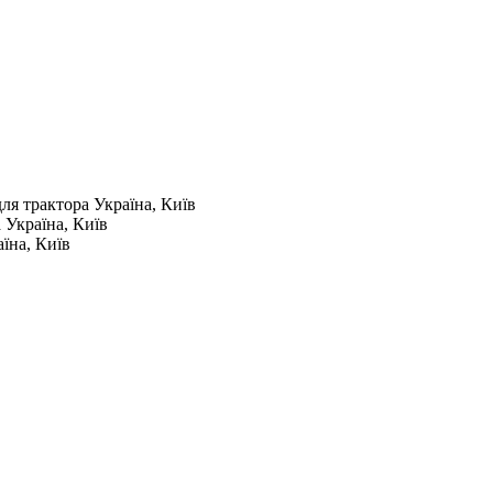
для трактора
Україна, Київ
а
Україна, Київ
їна, Київ
в