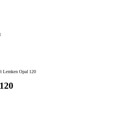
1
й Lemken Opal 120
120