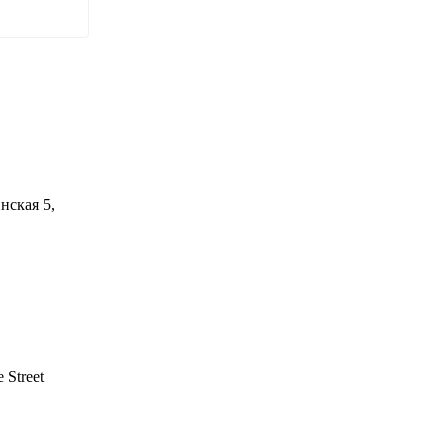
нская 5,
 Street