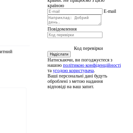
країни.
Не працюємо з цією
країною
E-mail
Повідомлення
Код перевірки
китний
Натискаючи, ви погоджуєтеся з
нашою
політикою конфіденційності
та
угодою користувача
.
Ваші персональні дані будуть
оброблені з метою надання
відповіді на ваш запит.