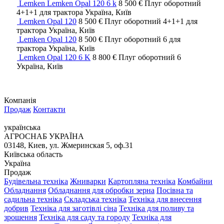
Lemken Lemken Opal 120 6 k
8 500 €
Плуг оборотний
4+1+1
для трактора
Україна, Київ
Lemken Opal 120
8 500 €
Плуг оборотний
4+1+1
для
трактора
Україна, Київ
Lemken Opal 120
8 500 €
Плуг оборотний
6
для
трактора
Україна, Київ
Lemken Opal 120 6 K
8 800 €
Плуг оборотний
6
Україна, Київ
Компанія
Продаж
Контакти
українська
АГРОСНАБ УКРАЇНА
03148, Киев, ул. Жмеринская 5, оф.31
Київська область
Україна
Продаж
Будівельна техніка
Жниварки
Картопляна техніка
Комбайни
Обладнання
Обладнання для обробки зерна
Посівна та
садильна техніка
Складська техніка
Техніка для внесення
добрив
Техніка для заготівлі сіна
Техніка для поливу та
зрошення
Техніка для саду та городу
Техніка для