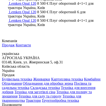
Lemken Opal 120
8 500 €
Плуг оборотний
4+1+1
для
трактора
Україна, Київ
Lemken Opal 120
8 500 €
Плуг оборотний
6
для
трактора
Україна, Київ
Lemken Opal 120
8 500 €
Плуг оборотний
4+1+1
для
трактора
Україна, Київ
Компанія
Продаж
Контакти
українська
АГРОСНАБ УКРАЇНА
03148, Киев, ул. Жмеринская 5, оф.31
Київська область
Україна
Продаж
Будівельна техніка
Жниварки
Картопляна техніка
Комбайни
Обладнання
Обладнання для обробки зерна
Посівна та
садильна техніка
Складська техніка
Техніка для внесення
добрив
Техніка для заготівлі сіна
Техніка для поливу та
зрошення
Техніка для саду та городу
Техніка для
тваринництва
Трактори
Ґрунтообробна техніка
Подзвонити