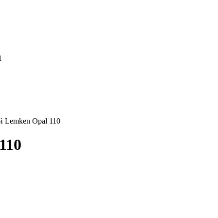
1
й Lemken Opal 110
110