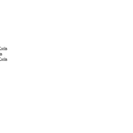
Київ
їв
Київ