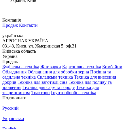
Україна, Київ
Компанія
Продаж
Контакти
українська
АГРОСНАБ УКРАЇНА
03148, Киев, ул. Жмеринская 5, оф.31
Київська область
Україна
Продаж
Будівельна техніка
Жниварки
Картопляна техніка
Комбайни
Обладнання
Обладнання для обробки зерна
Посівна та
садильна техніка
Складська техніка
Техніка для внесення
добрив
Техніка для заготівлі сіна
Техніка для поливу та
зрошення
Техніка для саду та городу
Техніка для
тваринництва
Трактори
Ґрунтообробна техніка
Подзвонити
Русский
Українська
English