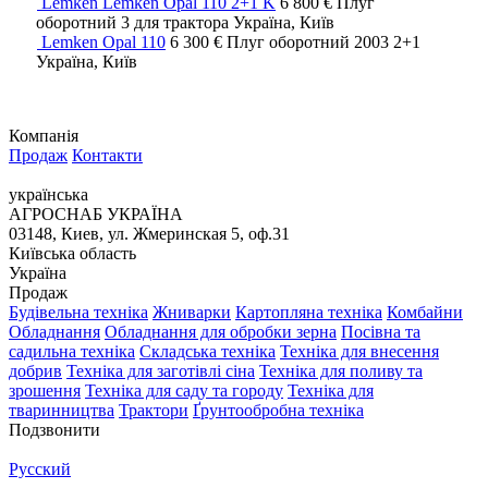
Lemken Lemken Opal 110 2+1 K
6 800 €
Плуг
оборотний
3
для трактора
Україна, Київ
Lemken Opal 110
6 300 €
Плуг оборотний
2003
2+1
Україна, Київ
Компанія
Продаж
Контакти
українська
АГРОСНАБ УКРАЇНА
03148, Киев, ул. Жмеринская 5, оф.31
Київська область
Україна
Продаж
Будівельна техніка
Жниварки
Картопляна техніка
Комбайни
Обладнання
Обладнання для обробки зерна
Посівна та
садильна техніка
Складська техніка
Техніка для внесення
добрив
Техніка для заготівлі сіна
Техніка для поливу та
зрошення
Техніка для саду та городу
Техніка для
тваринництва
Трактори
Ґрунтообробна техніка
Подзвонити
Русский