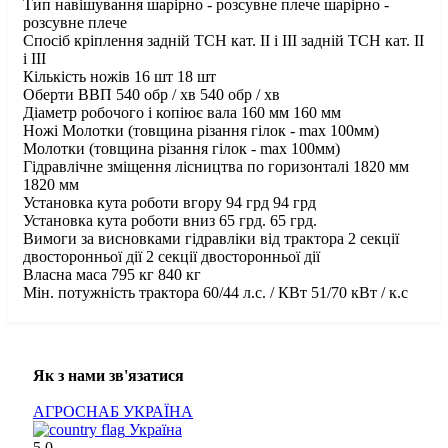
Тип навішування шарірно - розсувне плече шарірно -
розсувне плече
Спосіб кріплення задній ТСН кат. II і III задній ТСН кат. II
і III
Кількість ножів 16 шт 18 шт
Оберти ВВП 540 обр / хв 540 обр / хв
Діаметр робочого і копіює вала 160 мм 160 мм
Ножі Молотки (товщина різання гілок - mаx 100мм)
Молотки (товщина різання гілок - mаx 100мм)
Гідравлічне зміщення лісництва по горизонталі 1820 мм
1820 мм
Установка кута роботи вгору 94 грд 94 грд
Установка кута роботи вниз 65 грд. 65 грд.
Вимоги за висновками гідравліки від трактора 2 секції
двосторонньої дії 2 секції двосторонньої дії
Власна маса 795 кг 840 кг
Мін. потужність трактора 60/44 л.с. / КВт 51/70 кВт / к.с
Як з нами зв'язатися
АГРОСНАБ УКРАЇНА
Україна
5.0