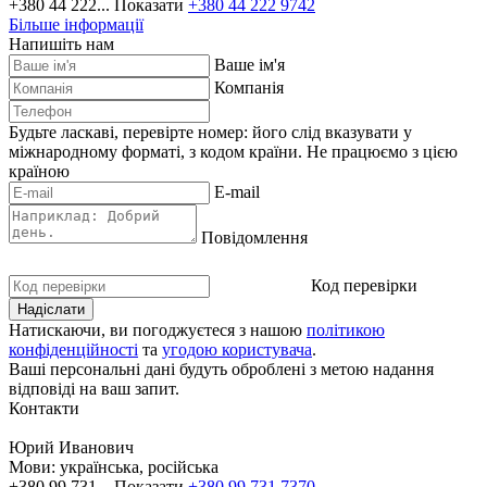
+380 44 222...
Показати
+380 44 222 9742
Більше інформації
Напишіть нам
Ваше ім'я
Компанія
Будьте ласкаві, перевірте номер: його слід вказувати у
міжнародному форматі, з кодом країни.
Не працюємо з цією
країною
E-mail
Повідомлення
Код перевірки
Натискаючи, ви погоджуєтеся з нашою
політикою
конфіденційності
та
угодою користувача
.
Ваші персональні дані будуть оброблені з метою надання
відповіді на ваш запит.
Контакти
Юрий Иванович
Мови:
українська, російська
+380 99 731...
Показати
+380 99 731 7370