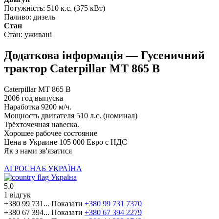
Потужність:
510 к.с. (375 кВт)
Паливо:
дизель
Стан
Стан:
уживані
Додаткова інформація — Гусеничний
трактор Caterpillar MT 865 B
Caterpillar MT 865 B
2006 год выпуска
Наработка 9200 м/ч.
Мощность двигателя 510 л.с. (номинал)
Трёхточечная навеска.
Хорошее рабочее состояние
Цена в Украине 105 000 Евро с НДС
Як з нами зв'язатися
АГРОСНАБ УКРАЇНА
Україна
5.0
1 відгук
+380 99 731...
Показати
+380 99 731 7370
+380 67 394...
Показати
+380 67 394 2279