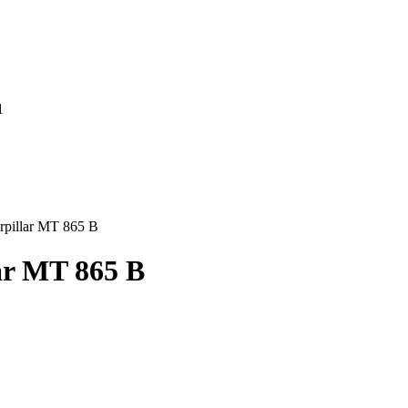
1
pillar MT 865 B
ar MT 865 B