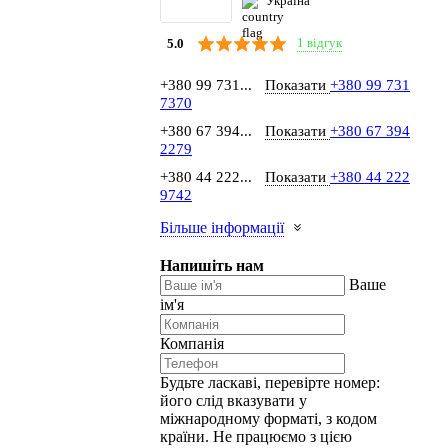
Україна
1 відгук
5.0
+380 99 731...
Показати
+380 99 731
7370
+380 67 394...
Показати
+380 67 394
2279
+380 44 222...
Показати
+380 44 222
9742
Більше інформації
Напишіть нам
Ваше
ім'я
Компанія
Будьте ласкаві, перевірте номер:
його слід вказувати у
міжнародному форматі, з кодом
країни.
Не працюємо з цією