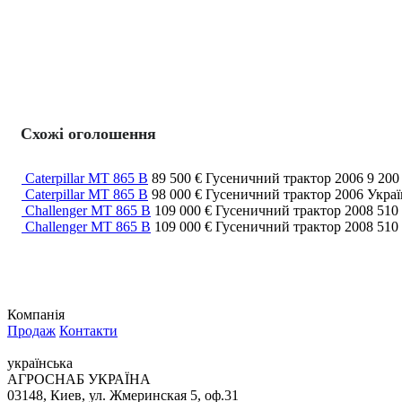
Схожі оголошення
Caterpillar MT 865 B
89 500 €
Гусеничний трактор
2006
9 200
Caterpillar MT 865 B
98 000 €
Гусеничний трактор
2006
Украї
Challenger MT 865 B
109 000 €
Гусеничний трактор
2008
510 
Challenger MT 865 B
109 000 €
Гусеничний трактор
2008
510 
Компанія
Продаж
Контакти
українська
АГРОСНАБ УКРАЇНА
03148, Киев, ул. Жмеринская 5, оф.31