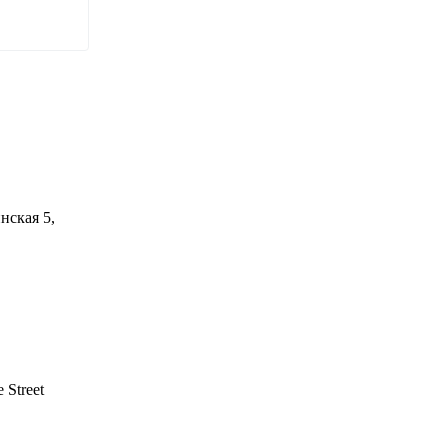
нская 5,
 Street