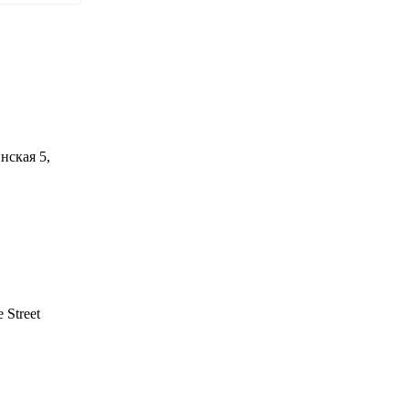
нская 5,
 Street