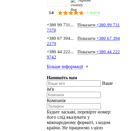
Україна
1 відгук
5.0
+380 99 731...
Показати
+380 99 731
7370
+380 67 394...
Показати
+380 67 394
2279
+380 44 222...
Показати
+380 44 222
9742
Більше інформації
Напишіть нам
Ваше
ім'я
Компанія
Будьте ласкаві, перевірте номер:
його слід вказувати у
міжнародному форматі, з кодом
країни.
Не працюємо з цією