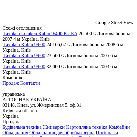
Google Street View
Схожі оголошення
Lemken Lemken Rubin 9/400 KUEA
26 500 €
Дискова борона
2007
4 м
Україна, Київ
Lemken Rubin 9/600
24 166,67 €
Дискова борона
2008
6 м
Україна, Київ
Lemken Rubin 9/600
23 500 €
Дискова борона
2005
6 м
Україна, Київ
Lemken Rubin 9/600
32 000 €
Дискова борона
2003
6 м
Україна, Київ
Компанія
Продаж
Контакти
українська
АГРОСНАБ УКРАЇНА
03148, Киев, ул. Жмеринская 5, оф.31
Київська область
Україна
Продаж
Будівельна техніка
Жниварки
Картопляна техніка
Комбайни
Обладнання
Обладнання для обробки зерна
Посівна та