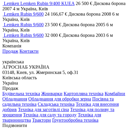
Lemken Lemken Rubin 9/400 KUEA
26 500 €
Дискова борона
2007
4 м
Україна, Київ
Lemken Rubin 9/600
24 166,67 €
Дискова борона
2008
6 м
Україна, Київ
Lemken Rubin 9/600
23 500 €
Дискова борона
2005
6 м
Україна, Київ
Lemken Rubin 9/600
32 000 €
Дискова борона
2003
6 м
Україна, Київ
Компанія
Продаж
Контакти
українська
АГРОСНАБ УКРАЇНА
03148, Киев, ул. Жмеринская 5, оф.31
Київська область
Україна
Продаж
Будівельна техніка
Жниварки
Картопляна техніка
Комбайни
Обладнання
Обладнання для обробки зерна
Посівна та
садильна техніка
Складська техніка
Техніка для внесення
добрив
Техніка для заготівлі сіна
Техніка для поливу та
зрошення
Техніка для саду та городу
Техніка для
тваринництва
Трактори
Ґрунтообробна техніка
Подзвонити