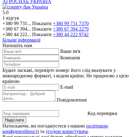
АГРОСНАБ УКРАЇНА
Україна
5.0
1 відгук
+380 99 731...
Показати
+380 99 731 7370
+380 67 394...
Показати
+380 67 394 2279
+380 44 222...
Показати
+380 44 222 9742
Більше інформації
Напишіть нам
Ваше ім'я
Компанія
Будьте ласкаві, перевірте номер: його слід вказувати у
міжнародному форматі, з кодом країни.
Не працюємо з цією
країною
E-mail
Повідомлення
Код перевірки
Натискаючи, ви погоджуєтеся з нашою
політикою
конфіденційності
та
угодою користувача
.
Ваші персональні дані будуть оброблені з метою надання