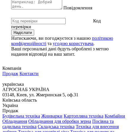
Повідомлення
Код
перевірки
Натискаючи, ви погоджуєтеся з нашою
політикою
конфіденційності
та
угодою користувача
.
Ваші персональні дані будуть оброблені з метою
надання відповіді на ваш запит.
Компанія
Продаж
Контакти
українська
АГРОСНАБ УКРАЇНА
03148, Киев, ул. Жмеринская 5, оф.31
Київська область
Україна
Продаж
Будівельна техніка
Жниварки
Картопляна техніка
Комбайни
Обладнання
Обладнання для обробки зерна
Посівна та
садильна техніка
Складська техніка
Техніка для внесення
добрив
Техніка для заготівлі сіна
Техніка для поливу та