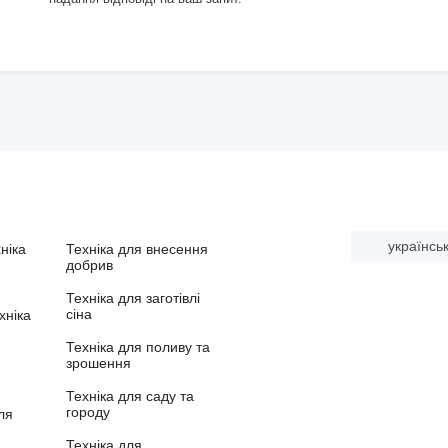
українсь
ніка
Техніка для внесення
добрив
Техніка для заготівлі
сіна
хніка
Техніка для поливу та
зрошення
Техніка для саду та
городу
ля
Техніка для