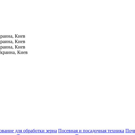
раина, Киев
раина, Киев
раина, Киев
краина, Киев
вание для обработки зерна
Посевная и посадочная техника
Поч