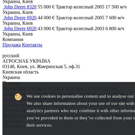
Украина, Киев
John Deere 8320
55 000 €
Трактор колесный
2005
17 500 м/ч
Украина, Киев
John Deere 6920
44 000 €
Трактор колесный
2005
7 600 м/ч
Украина, Киев
John Deere 6920
43 000 €
Трактор колесный
2003
6 800 м/ч
Украина, Киев
Компания
Продажа
Контакты
русский
АГРОСНАБ УКРАЇНА
03148, Киев, ул. Жмеринская 5, оф.31
Киевская область
Украина
Продажа
Жатки
Картофельная техника
Комбайны
Оборудование
Оборудование для обработки зерна
Посевная и посадочная
We use cookies to personalise content and to analyse our t
техника
Почвообрабатывающая техника
Складская техника
We also share information about your use of our site with
Строительная техника
Техника для внесения удобрений
Техника для животноводства
Техника для заготовки сена
analytics partners who may combine it with other informa
Техника для полива и орошения
Техника для сада и огорода
you’ve provided to them or they’ve collected from your u
Тракторы
their services.
Позвонить