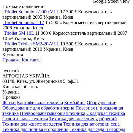
Google Street View
Похожие объявления
Trioliet Solomix 2-2000 VLL
17 500 €
Кормосмеситель
вертикальный
2005
Украина, Киев
Trioliet Solomix 2-12
15 500 €
Кормосмеситель вертикальный
2006
Украина, Киев
Trioliet SM 10L
11 000 €
Кормосмеситель вертикальный
2007
10 м³
Украина, Киев
Trioliet Trioliet SM2-20-VLL
19 500 €
Кормосмеситель
вертикальный
2010
Украина, Киев
Компания
Продажа
Контакты
русский
АГРОСНАБ УКРАЇНА
03148, Киев, ул. Жмеринская 5, оф.31
Киевская область
Украина
Продажа
Жатки
Картофельная техника
Комбайны
Оборудование
Оборудование для обработки зерна
Посевная и посадочная
техника
Почвообрабатывающая техника
Складская техника
Строительная техника
Техника для внесения удобрений
Техника для животноводства
Техника для заготовки сена
Техника для полива и орошения
Техника для сада и огорода