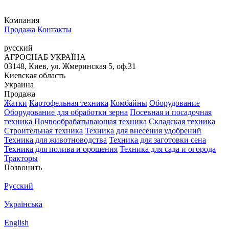
Компания
Продажа
Контакты
русский
АГРОСНАБ УКРАЇНА
03148, Киев, ул. Жмеринская 5, оф.31
Киевская область
Украина
Продажа
Жатки
Картофельная техника
Комбайны
Оборудование
Оборудование для обработки зерна
Посевная и посадочная
техника
Почвообрабатывающая техника
Складская техника
Строительная техника
Техника для внесения удобрений
Техника для животноводства
Техника для заготовки сена
Техника для полива и орошения
Техника для сада и огорода
Тракторы
Позвонить
Русский
Українська
English