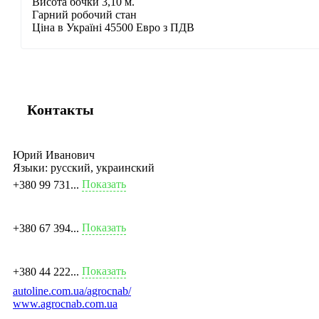
Висота бочки 3,10 м.
Гарний робочий стан
Ціна в Україні 45500 Евро з ПДВ
Контакты
Юрий Иванович
Языки:
русский, украинский
Показать
+380 99 731...
Показать
+380 67 394...
Показать
+380 44 222...
autoline.com.ua/agrocnab/
www.agrocnab.com.ua