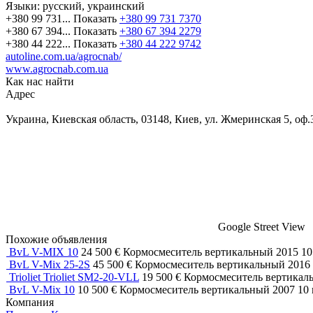
Языки:
русский, украинский
+380 99 731...
Показать
+380 99 731 7370
+380 67 394...
Показать
+380 67 394 2279
+380 44 222...
Показать
+380 44 222 9742
autoline.com.ua/agrocnab/
www.agrocnab.com.ua
Как нас найти
Адрес
Украина, Киевская область, 03148, Киев, ул. Жмеринская 5, оф.
Google Street View
Похожие объявления
BvL V-MIX 10
24 500 €
Кормосмеситель вертикальный
2015
10
BvL V-Mix 25-2S
45 500 €
Кормосмеситель вертикальный
2016
Trioliet Trioliet SM2-20-VLL
19 500 €
Кормосмеситель вертика
BvL V-Mix 10
10 500 €
Кормосмеситель вертикальный
2007
10
Компания