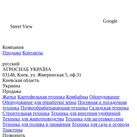
Google
Street View
Компания
Продажа
Контакты
русский
АГРОСНАБ УКРАЇНА
03148, Киев, ул. Жмеринская 5, оф.31
Киевская область
Украина
Продажа
Жатки
Картофельная техника
Комбайны
Оборудование
Оборудование для обработки зерна
Посевная и посадочная
техника
Почвообрабатывающая техника
Складская техника
Строительная техника
Техника для внесения удобрений
Техника для животноводства
Техника для заготовки сена
Техника для полива и орошения
Техника для сада и огорода
Тракторы
Позвонить