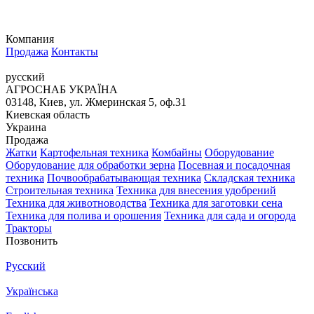
Компания
Продажа
Контакты
русский
АГРОСНАБ УКРАЇНА
03148, Киев, ул. Жмеринская 5, оф.31
Киевская область
Украина
Продажа
Жатки
Картофельная техника
Комбайны
Оборудование
Оборудование для обработки зерна
Посевная и посадочная
техника
Почвообрабатывающая техника
Складская техника
Строительная техника
Техника для внесения удобрений
Техника для животноводства
Техника для заготовки сена
Техника для полива и орошения
Техника для сада и огорода
Тракторы
Позвонить
Русский
Українська