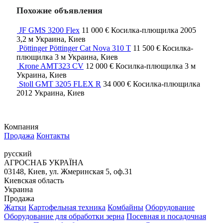
Похожие объявления
JF GMS 3200 Flex
11 000 €
Косилка-плющилка
2005
3,2 м
Украина, Киев
Pöttinger Pöttinger Cat Nova 310 T
11 500 €
Косилка-
плющилка
3 м
Украина, Киев
Krone AMT323 CV
12 000 €
Косилка-плющилка
3 м
Украина, Киев
Stoll GMT 3205 FLEX R
34 000 €
Косилка-плющилка
2012
Украина, Киев
Компания
Продажа
Контакты
русский
АГРОСНАБ УКРАЇНА
03148, Киев, ул. Жмеринская 5, оф.31
Киевская область
Украина
Продажа
Жатки
Картофельная техника
Комбайны
Оборудование
Оборудование для обработки зерна
Посевная и посадочная