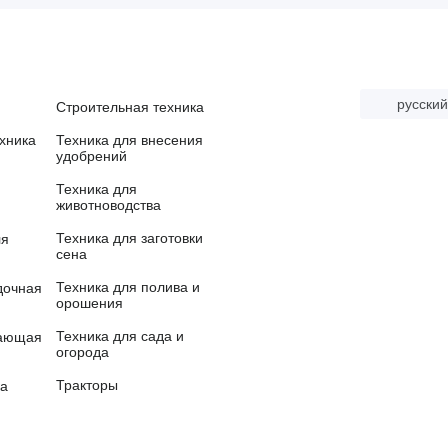
русский
Строительная техника
хника
Техника для внесения
удобрений
Техника для
животноводства
Техника для заготовки
ля
сена
Техника для полива и
дочная
орошения
Техника для сада и
вающая
огорода
Тракторы
ка