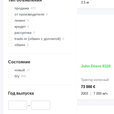
Тип объявления
3,5 м
8420
продажа
8520
от производителя
8530
лизинг
9600
кредит
9640
рассрочка
9660
trade-in (обмен с доплатой)
9680
обмен
S-series
W-series
Состояние
John Deere 8320
новый
б/у
Трактор колесный
73 000 €
Год выпуска
2003
7 000 м/ч
–