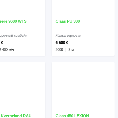
John Deere 9680 WTS
Claas PU 300
орочный комбайн
Жатка зерновая
 €
6 500 €
2 400 м/ч
2000
3 м
Kverneland RAU
Claas 450 LEXION