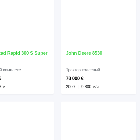
tad Rapid 300 S Super
John Deere 8530
й комплекс
Трактор колесный
€
78 000 €
3 м
2009
9 800 м/ч