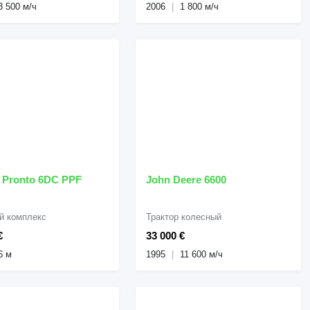
3 500 м/ч
2006
1 800 м/ч
 Pronto 6DC PPF
John Deere 6600
й комплекс
Трактор колесный
€
33 000 €
6 м
1995
11 600 м/ч