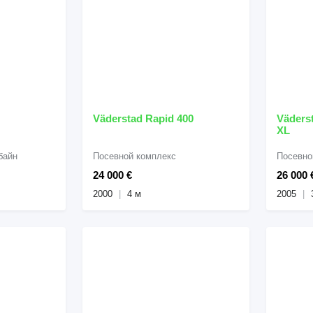
Väderstad Rapid 400
Väders
XL
байн
Посевной комплекс
Посевно
24 000 €
26 000 
2000
4 м
2005