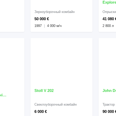
Explor
Зерноуборочный комбайн
Опрыски
50 000 €
41 080 
1997
4 000 м/ч
2 800 л
Stoll V 202
John D
чі
Свеклоуборочный комбайн
Трактор
6 000 €
90 000 