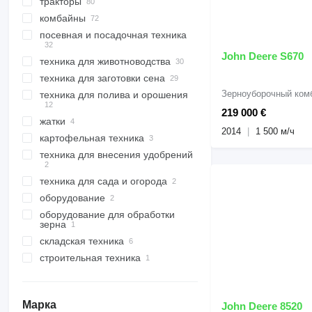
тракторы
плуги оборотные
комбайны
катки сельхозтехника
тракторы колесные
посевная и посадочная техника
бороны
тракторы гусеничные
зерноуборочные комбайны
катки кольчатые
глубокорыхлители
свеклоуборочные комбайны
катки гладкие
дисковые бороны
John Deere S670
техника для животноводства
посевные комплексы
агрегаты предпосевные
кормоуборочные комбайны
другие
техника для заготовки сена
сеялки сплошного высева
техника для животноводства
сельскохозяйственные
стерневые культиваторы
механические
катки
Зерноуборочный ком
техника для полива и орошения
пресс-подборщики тюковые
протравители семян
кормосмесители
пресс-подборщики рулонные
219 000 €
жатки
сеялки сплошного высева
опрыскиватели прицепные
измельчители соломы
кормосмесители
пневматические
вертикальные
2014
1 500 м/ч
картофельная техника
косилки
опрыскиватели самоходные
жатки зерновые
техника для внесения удобрений
грабли ворошилки
жатки кукурузные
картофелеуборочные
косилки-плющилки
комбайны
роторные косилки
техника для сада и огорода
картофелесажалки
разбрасыватели минеральных
удобрений
оборудование
картофелекопалки
косилки для обочин
разбрасыватели удобрений
оборудование для обработки
оборудование для
навесные
зерна
сельхозтехники
складская техника
загрузчики зерна в рукава
навесные фронтальные
погрузчики
строительная техника
вилочные погрузчики
экскаваторы
телескопические
погрузчики
колесные экскаваторы
Марка
John Deere 8520