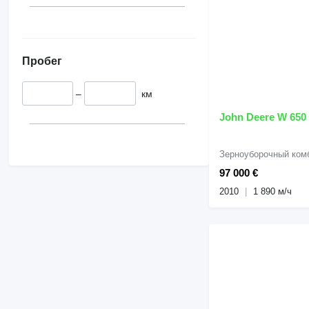
Пробег
–
км
John Deere W 650
Зерноуборочный ком
97 000 €
2010
1 890 м/ч