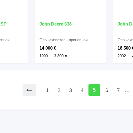
RSP
John Deere 638
John D
епной
Опрыскиватель прицепной
Опрыски
14 000 €
18 500 
1999
3 800 л
2002
5
1
2
3
4
6
7
…