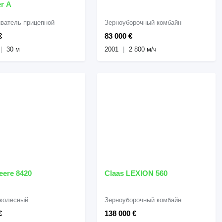
er A
ватель прицепной
Зерноуборочный комбайн
€
83 000 €
30 м
2001
2 800 м/ч
eere 8420
Claas LEXION 560
 колесный
Зерноуборочный комбайн
€
138 000 €