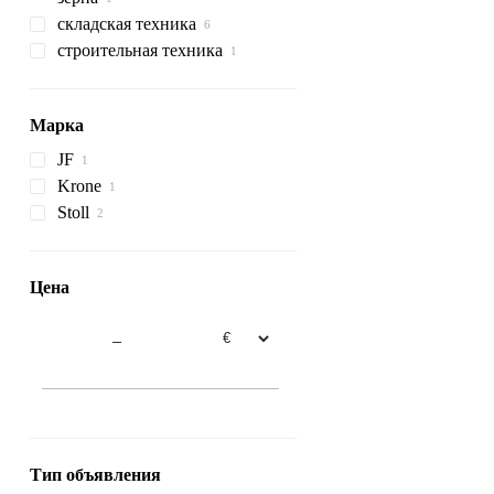
складская техника
загрузчики зерна в рукава
навесные фронтальные
погрузчики
строительная техника
вилочные погрузчики
экскаваторы
телескопические
погрузчики
колесные экскаваторы
Марка
JF
Krone
Stoll
Swadro
R-series
S-series
Цена
–
Тип объявления