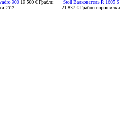
wadro 900
19 500 €
Грабли
Stoll Валкователь R 1605 S
ки
21 837 €
Грабли ворошилки
2012