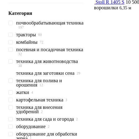
Stoll R 1405 S
10 500
ворошилки
6,35 м
Категория
почвообрабатывающая техника
тракторы
плуги оборотные
комбайны
катки сельхозтехника
тракторы колесные
посевная и посадочная техника
бороны
тракторы гусеничные
зерноуборочные комбайны
катки кольчатые
глубокорыхлители
катки гладкие
дисковые бороны
техника для животноводства
свеклоуборочные комбайны
посевные комплексы
агрегаты предпосевные
другие
сеялки сплошного высева
сельскохозяйственные
стерневые культиваторы
техника для заготовки сена
кормоуборочные комбайны
механические
техника для
катки
животноводства
техника для полива и
протравители семян
пресс-подборщики
орошения
тюковые
кормосмесители
сеялки сплошного высева
жатки
пневматические
пресс-подборщики
опрыскиватели прицепные
измельчители соломы
кормосмесители
рулонные
вертикальные
картофельная техника
жатки зерновые
косилки
опрыскиватели самоходные
техника для внесения
жатки кукурузные
картофелеуборочные
удобрений
грабли ворошилки
комбайны
косилки-плющилки
техника для сада и огорода
картофелесажалки
разбрасыватели
роторные косилки
минеральных удобрений
оборудование
картофелекопалки
косилки для обочин
разбрасыватели
оборудование для обработки
оборудование для
удобрений навесные
зерна
сельхозтехники