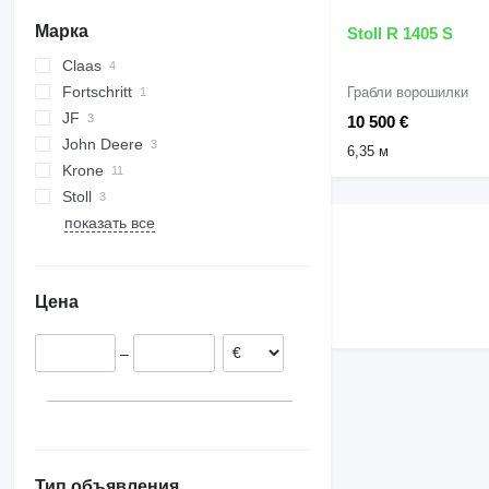
колесные экскаваторы
Марка
Stoll R 1405 S
Claas
Fortschritt
Quadrant
Грабли ворошилки
JF
Variant
K series
10 500 €
John Deere
6,35 м
Krone
592
Stoll
AMT
BR
Cat
показать все
Big Pack
R-series
Comprima
S-series
Fortima
Цена
Swadro
–
Тип объявления