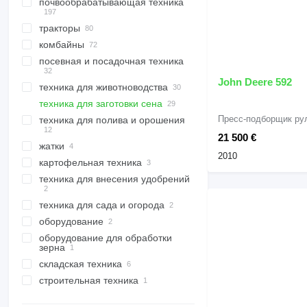
почвообрабатывающая техника
тракторы
плуги оборотные
комбайны
катки сельхозтехника
тракторы колесные
посевная и посадочная техника
бороны
тракторы гусеничные
зерноуборочные комбайны
катки кольчатые
глубокорыхлители
свеклоуборочные комбайны
катки гладкие
дисковые бороны
John Deere 592
техника для животноводства
посевные комплексы
агрегаты предпосевные
кормоуборочные комбайны
другие
техника для заготовки сена
сеялки сплошного высева
техника для животноводства
сельскохозяйственные
стерневые культиваторы
механические
катки
Пресс-подборщик ру
техника для полива и орошения
пресс-подборщики тюковые
протравители семян
кормосмесители
пресс-подборщики рулонные
21 500 €
жатки
сеялки сплошного высева
опрыскиватели прицепные
измельчители соломы
кормосмесители
пневматические
вертикальные
2010
картофельная техника
косилки
опрыскиватели самоходные
жатки зерновые
техника для внесения удобрений
грабли ворошилки
жатки кукурузные
картофелеуборочные
косилки-плющилки
комбайны
роторные косилки
техника для сада и огорода
картофелесажалки
разбрасыватели минеральных
удобрений
оборудование
картофелекопалки
косилки для обочин
разбрасыватели удобрений
оборудование для обработки
оборудование для
навесные
зерна
сельхозтехники
складская техника
загрузчики зерна в рукава
навесные фронтальные
погрузчики
строительная техника
вилочные погрузчики
экскаваторы
телескопические
погрузчики