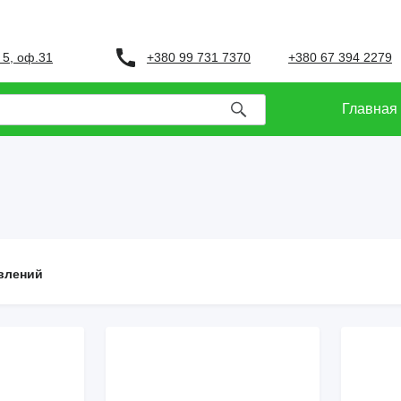
+380 99 731 7370
+380 67 394 2279
 5, оф.31
Главная
влений