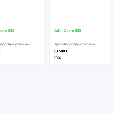
eere 592
John Deere 592
одборщик рулонный
Пресс-подборщик тюковый
€
13 500 €
2006